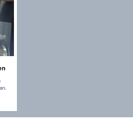
en
e
an.